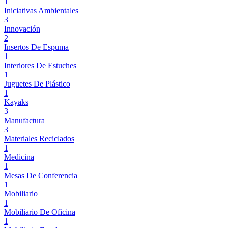
1
Iniciativas Ambientales
3
Innovación
2
Insertos De Espuma
1
Interiores De Estuches
1
Juguetes De Plástico
1
Kayaks
3
Manufactura
3
Materiales Reciclados
1
Medicina
1
Mesas De Conferencia
1
Mobiliario
1
Mobiliario De Oficina
1