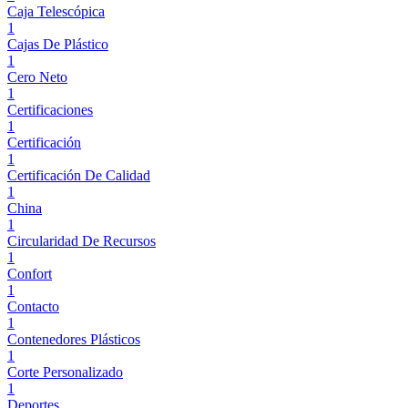
Caja Telescópica
1
Cajas De Plástico
1
Cero Neto
1
Certificaciones
1
Certificación
1
Certificación De Calidad
1
China
1
Circularidad De Recursos
1
Confort
1
Contacto
1
Contenedores Plásticos
1
Corte Personalizado
1
Deportes