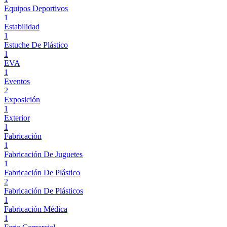
Equipos Deportivos
1
Estabilidad
1
Estuche De Plástico
1
EVA
1
Eventos
2
Exposición
1
Exterior
1
Fabricación
1
Fabricación De Juguetes
1
Fabricación De Plástico
2
Fabricación De Plásticos
1
Fabricación Médica
1