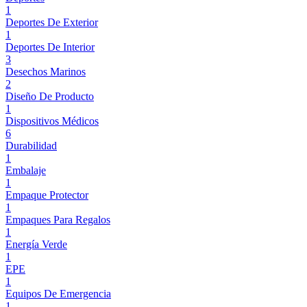
1
Deportes De Exterior
1
Deportes De Interior
3
Desechos Marinos
2
Diseño De Producto
1
Dispositivos Médicos
6
Durabilidad
1
Embalaje
1
Empaque Protector
1
Empaques Para Regalos
1
Energía Verde
1
EPE
1
Equipos De Emergencia
1